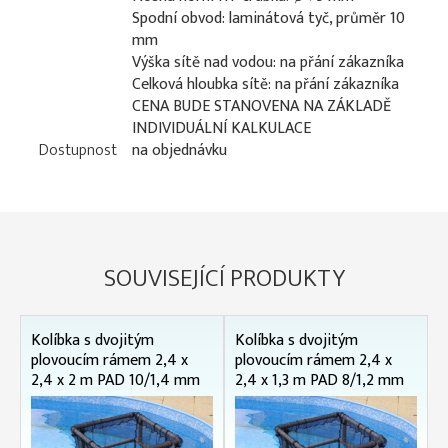
Spodní obvod: laminátová tyč, průměr 10
mm
Výška sítě nad vodou: na přání zákazníka
Celková hloubka sítě: na přání zákazníka
CENA BUDE STANOVENA NA ZÁKLADĚ
INDIVIDUÁLNÍ KALKULACE
Dostupnost
na objednávku
SOUVISEJÍCÍ PRODUKTY
Kolíbka s dvojitým
Kolíbka s dvojitým
plovoucím rámem 2,4 x
plovoucím rámem 2,4 x
2,4 x 2 m PAD 10/1,4 mm
2,4 x 1,3 m PAD 8/1,2 mm