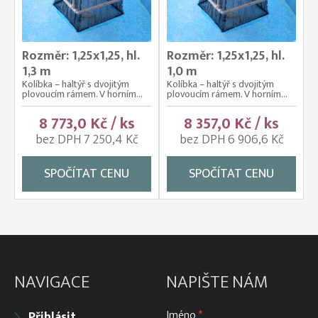
Rozměr: 1,25x1,25, hl.
Rozměr: 1,25x1,25, hl.
1,3 m
1,0 m
Kolíbka – haltýř s dvojitým
Kolíbka – haltýř s dvojitým
plovoucím rámem. V horním...
plovoucím rámem. V horním...
8 773,0 Kč / ks
8 357,0 Kč / ks
bez DPH 7 250,4 Kč
bez DPH 6 906,6 Kč
SPOČÍTAT CENU
SPOČÍTAT CENU
NAVIGACE
NAPIŠTE NÁM
Jméno
*
Přihlásit