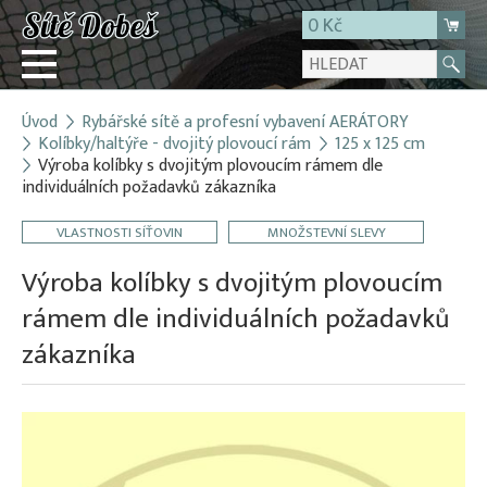
0 Kč
Úvod
Rybářské sítě a profesní vybavení AERÁTORY
Přihlásit
Kolíbky/haltýře - dvojitý plovoucí rám
125 x 125 cm
Výroba kolíbky s dvojitým plovoucím rámem dle
Registrace
individuálních požadavků zákazníka
E-shop
VLASTNOSTI SÍŤOVIN
MNOŽSTEVNÍ SLEVY
O firmě
Výroba kolíbky s dvojitým plovoucím
Kontakt
rámem dle individuálních požadavků
zákazníka