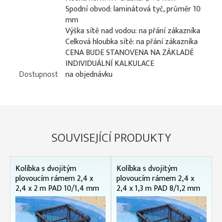
Spodní obvod: laminátová tyč, průměr 10
mm
Výška sítě nad vodou: na přání zákazníka
Celková hloubka sítě: na přání zákazníka
CENA BUDE STANOVENA NA ZÁKLADĚ
INDIVIDUÁLNÍ KALKULACE
Dostupnost
na objednávku
SOUVISEJÍCÍ PRODUKTY
Kolíbka s dvojitým
Kolíbka s dvojitým
plovoucím rámem 2,4 x
plovoucím rámem 2,4 x
2,4 x 2 m PAD 10/1,4 mm
2,4 x 1,3 m PAD 8/1,2 mm