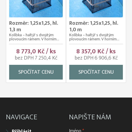
Rozměr: 1,25x1,25, hl.
Rozměr: 1,25x1,25, hl.
1,3 m
1,0 m
Kolíbka – haltýř s dvojitým
Kolíbka – haltýř s dvojitým
plovoucím rámem. V horním...
plovoucím rámem. V horním...
8 773,0 Kč / ks
8 357,0 Kč / ks
bez DPH 7 250,4 Kč
bez DPH 6 906,6 Kč
SPOČÍTAT CENU
SPOČÍTAT CENU
NAVIGACE
NAPIŠTE NÁM
Jméno
*
Přihlásit