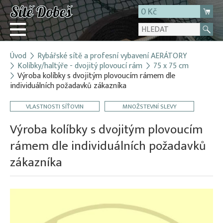
0 Kč
Úvod
Rybářské sítě a profesní vybavení AERÁTORY
Přihlásit
Kolíbky/haltýře - dvojitý plovoucí rám
75 x 75 cm
Výroba kolíbky s dvojitým plovoucím rámem dle
Registrace
individuálních požadavků zákazníka
E-shop
VLASTNOSTI SÍŤOVIN
MNOŽSTEVNÍ SLEVY
O firmě
Výroba kolíbky s dvojitým plovoucím
Kontakt
rámem dle individuálních požadavků
zákazníka