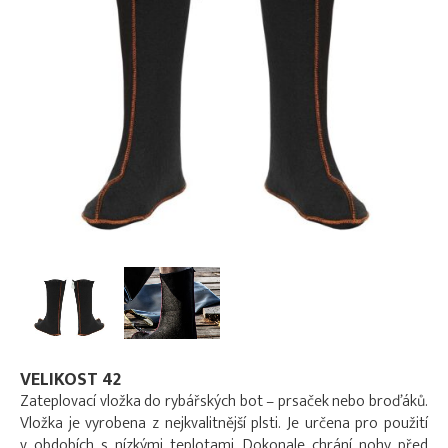
VELIKOST 42
Zateplovací vložka do rybářských bot – prsaček nebo broďáků.
Vložka je vyrobena z nejkvalitnější plsti. Je určena pro použití
v obdobích s nízkými teplotami. Dokonale chrání nohy před