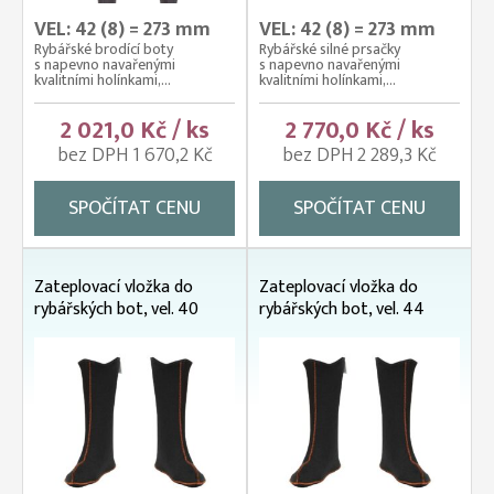
VEL: 42 (8) = 273 mm
VEL: 42 (8) = 273 mm
Rybářské brodící boty
Rybářské silné prsačky
s napevno navařenými
s napevno navařenými
kvalitními holínkami,...
kvalitními holínkami,...
2 021,0 Kč / ks
2 770,0 Kč / ks
bez DPH 1 670,2 Kč
bez DPH 2 289,3 Kč
SPOČÍTAT CENU
SPOČÍTAT CENU
Zateplovací vložka do
Zateplovací vložka do
rybářských bot, vel. 40
rybářských bot, vel. 44