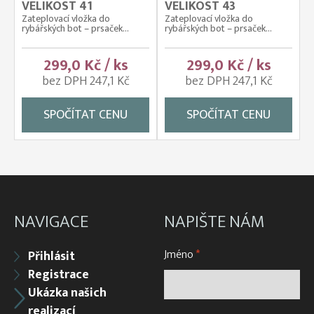
VELIKOST 41
VELIKOST 43
Zateplovací vložka do
Zateplovací vložka do
rybářských bot – prsaček...
rybářských bot – prsaček...
299,0 Kč / ks
299,0 Kč / ks
bez DPH 247,1 Kč
bez DPH 247,1 Kč
SPOČÍTAT CENU
SPOČÍTAT CENU
NAVIGACE
NAPIŠTE NÁM
Jméno
*
Přihlásit
Registrace
Ukázka našich
realizací