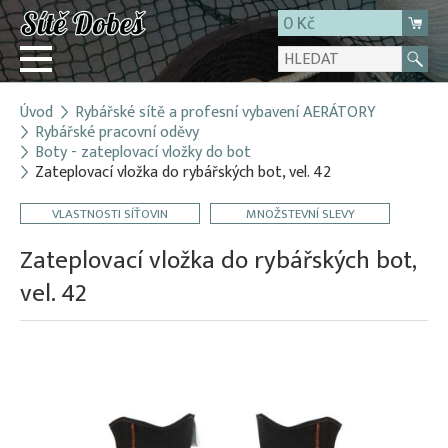
0 Kč
Úvod
Rybářské sítě a profesní vybavení AERÁTORY
Přihlásit
Rybářské pracovní oděvy
Boty - zateplovací vložky do bot
Registrace
Zateplovací vložka do rybářských bot, vel. 42
E-shop
VLASTNOSTI SÍŤOVIN
MNOŽSTEVNÍ SLEVY
O firmě
Zateplovací vložka do rybářských bot,
Kontakt
vel. 42