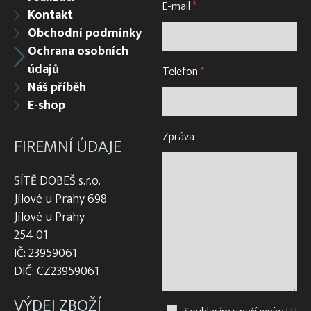
E-mail
*
Kontakt
Obchodní podmínky
Ochrana osobních
údajů
Telefon
*
Náš příběh
E-shop
Zpráva
FIREMNÍ ÚDAJE
SÍTĚ DOBEŠ s.r.o.
Jílové u Prahy 698
Jílové u Prahy
254 01
IČ: 23959061
DIČ: CZ23959061
VÝDEJ ZBOŽÍ