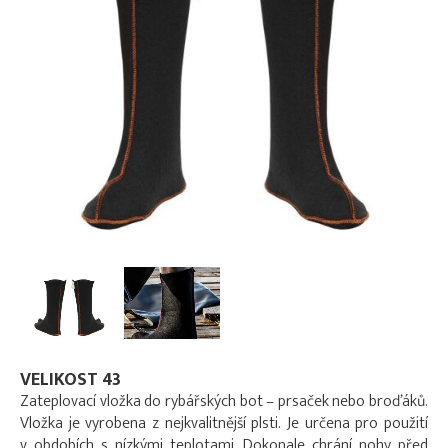
VELIKOST 43
Zateplovací vložka do rybářských bot – prsaček nebo broďáků.
Vložka je vyrobena z nejkvalitnější plsti. Je určena pro použití
v obdobích s nízkými teplotami. Dokonale chrání nohy před