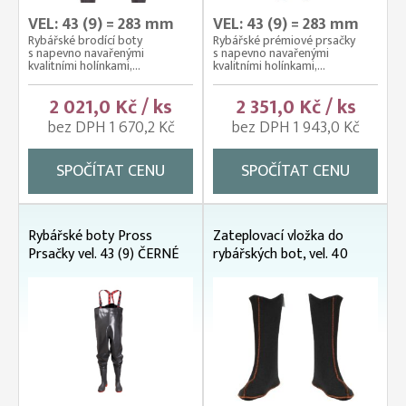
VEL: 43 (9) = 283 mm
VEL: 43 (9) = 283 mm
Rybářské brodící boty
Rybářské prémiové prsačky
s napevno navařenými
s napevno navařenými
kvalitními holínkami,...
kvalitními holínkami,...
2 021,0 Kč / ks
2 351,0 Kč / ks
bez DPH 1 670,2 Kč
bez DPH 1 943,0 Kč
SPOČÍTAT CENU
SPOČÍTAT CENU
Rybářské boty Pross
Zateplovací vložka do
Prsačky vel. 43 (9) ČERNÉ
rybářských bot, vel. 40