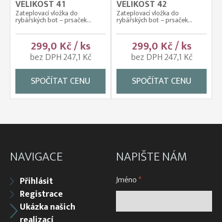
VELIKOST 41
VELIKOST 42
Zateplovací vložka do
Zateplovací vložka do
rybářských bot – prsaček...
rybářských bot – prsaček...
299,0 Kč / ks
299,0 Kč / ks
bez DPH 247,1 Kč
bez DPH 247,1 Kč
SPOČÍTAT CENU
SPOČÍTAT CENU
NAVIGACE
NAPIŠTE NÁM
Jméno
*
Přihlásit
Registrace
Ukázka našich
realizací