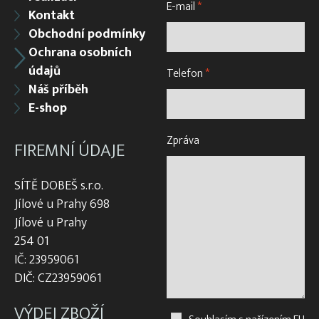
E-mail
*
Kontakt
Obchodní podmínky
Ochrana osobních
údajů
Telefon
*
Náš příběh
E-shop
Zpráva
FIREMNÍ ÚDAJE
SÍTĚ DOBEŠ s.r.o.
Jílové u Prahy 698
Jílové u Prahy
254 01
IČ: 23959061
DIČ: CZ23959061
VÝDEJ ZBOŽÍ