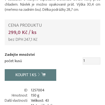
chladem. Návlek je možno opakovaně prát. Výška 30,4 cm
(meřeno na zadním švu). Délka podrážky 28,7 cm.
CENA PRODUKTU
299,0 Kč / ks
bez DPH 247,1 Kč
Zadejte množství
počet kusů
KOUPIT
1
KS
ID
1257004
Hmotnost
150 g
Další vlastnosti
Velikost: 43