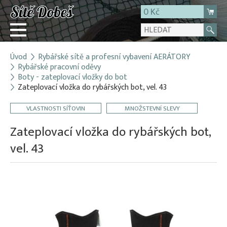
0 Kč
Úvod
Rybářské sítě a profesní vybavení AERÁTORY
Přihlásit
Rybářské pracovní oděvy
Boty - zateplovací vložky do bot
Registrace
Zateplovací vložka do rybářských bot, vel. 43
E-shop
VLASTNOSTI SÍŤOVIN
MNOŽSTEVNÍ SLEVY
O firmě
Zateplovací vložka do rybářských bot,
Kontakt
vel. 43