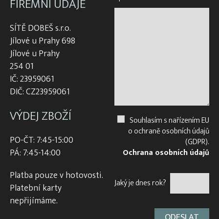
FIREMNÍ ÚDAJE
SÍTĚ DOBEŠ s.r.o.
Jílové u Prahy 698
Jílové u Prahy
254 01
IČ: 23959061
DIČ: CZ23959061
VÝDEJ ZBOŽÍ
Souhlasím s nařízením EU
o ochraně osobních údajů
PO-ČT: 7:45-15:00
(GDPR).
PÁ: 7:45-14:00
Ochrana osobních údajů
Platba pouze v hotovosti.
Jaký je dnes rok?
Platební karty
nepřijímáme.