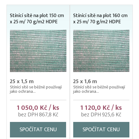
Odchytové kesery
Odchytové síťky
Stínící sítě na plot 150 cm
Stínící sítě na plot 160 cm
x 25 m/ 70 g/m2 HDPE
x 25 m/ 70 g/m2 HDPE
Odchytové vrhací sítě
Odchytové živolovné pasti
Rozletové voliéry pro dravce
Stínící sítě na lešení
Stínící sítě na plot
Voliérové sítě pro chov bažantů
25 x 1,5 m
25 x 1,6 m
Stínící sítě se běžně používají
Stínící sítě se běžně používají
Voliérové sítě pro chov drobných ptáků
jako ochrana...
jako ochrana...
Voliérové sítě pro chov drůbeže
1 050,0 Kč / ks
1 120,0 Kč / ks
Voliérové sítě pro chov koček
bez DPH 867,8 Kč
bez DPH 925,6 Kč
SPOČÍTAT CENU
SPOČÍTAT CENU