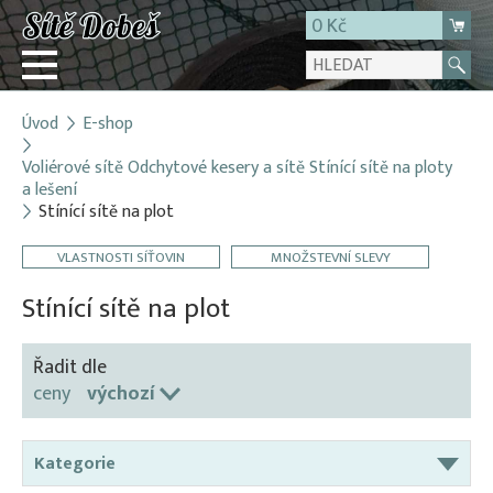
0 Kč
Úvod
E-shop
Přihlásit
Voliérové sítě Odchytové kesery a sítě Stínící sítě na ploty
Registrace
a lešení
E-shop
Stínící sítě na plot
O firmě
VLASTNOSTI SÍŤOVIN
MNOŽSTEVNÍ SLEVY
Kontakt
Stínící sítě na plot
Řadit dle
ceny
výchozí
Kategorie