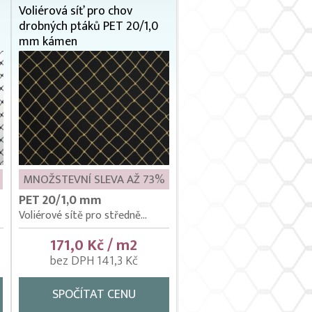
Voliérová síť pro chov
drobných ptáků PET 20/1,0
mm kámen
MNOŽSTEVNÍ SLEVA AŽ 73%
PET 20/1,0 mm
Voliérové sítě pro středně...
171,0 Kč / m2
bez DPH 141,3 Kč
SPOČÍTAT CENU