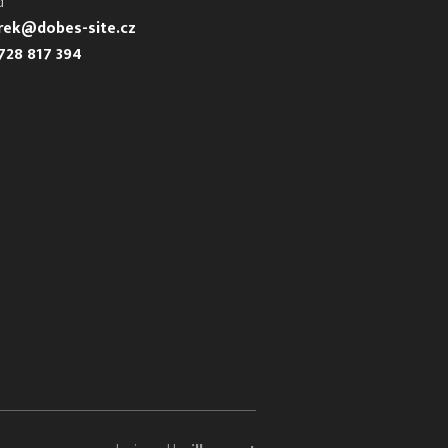
d
urek@dobes-site.cz
728 817 394