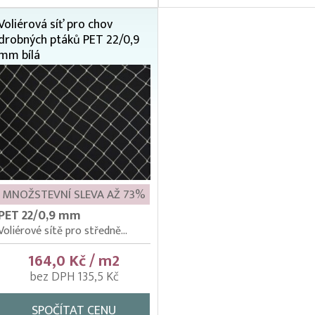
Voliérová síť pro chov
drobných ptáků PET 22/0,9
mm bílá
MNOŽSTEVNÍ SLEVA AŽ 73%
PET 22/0,9 mm
Voliérové sítě pro středně...
164,0 Kč / m2
bez DPH 135,5 Kč
SPOČÍTAT CENU