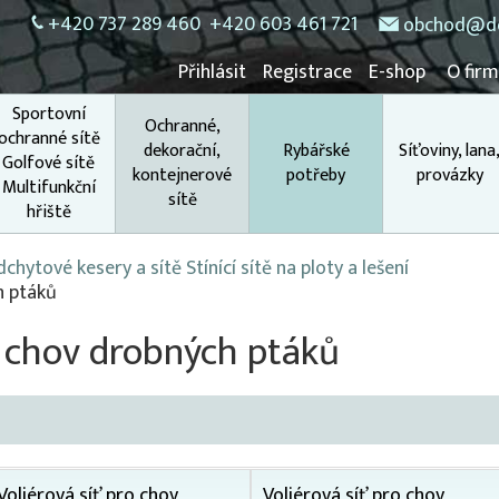
+420 737 289 460
+420 603 461 721
obchod@do
Přihlásit
Registrace
E-shop
O fir
Sportovní
Ochranné,
ochranné sítě
dekorační,
Rybářské
Síťoviny, lana
Golfové sítě
kontejnerové
potřeby
provázky
Multifunkční
sítě
hřiště
chytové kesery a sítě Stínící sítě na ploty a lešení
h ptáků
o chov drobných ptáků
Voliérová síť pro chov
Voliérová síť pro chov