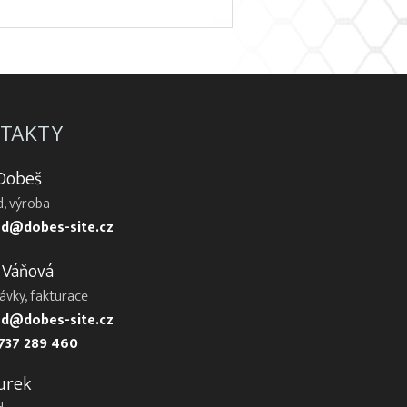
TAKTY
 Dobeš
, výroba
d@dobes-site.cz
 Váňová
ávky, fakturace
d@dobes-site.cz
737 289 460
urek