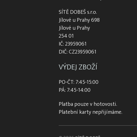
SÍTĚ DOBEŠ s.r.o.
Jílové u Prahy 698
Jílové u Prahy
254 01
IČ: 23959061
DIČ: CZ23959061
VÝDEJ ZBOŽÍ
PO-ČT: 7:45-15:00
PÁ: 7:45-14:00
Platba pouze v hotovosti.
Platební karty nepřijímáme.