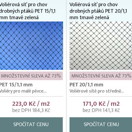
Voliérová síť pro chov
Voliérová síť pro chov
drobných ptáků PET 15/1,1
drobných ptáků PET 20/1,1
mm tmavě zelená
mm tmavě zelená
MNOŽSTEVNÍ SLEVA AŽ 73%
MNOŽSTEVNÍ SLEVA AŽ 73%
PET 15/1,1 mm
PET 20/1,1 mm
Voliéry pro malé pěvce....
Voliérové sítě pro středně...
223,0 Kč / m2
171,0 Kč / m2
bez DPH 184,3 Kč
bez DPH 141,3 Kč
SPOČÍTAT CENU
SPOČÍTAT CENU