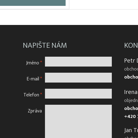
NAPIŠTE NÁM
KON
Petr
Jméno
*
obchod
obcho
E-mail
*
Irena
Telefon
*
objedn
obcho
Zpráva
+420 
Jan T