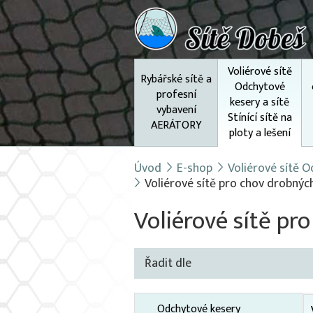
Voliérové sítě
Rybářské sítě a
Odchytové
profesní
kesery a sítě
vybavení
Stínící sítě na
AERÁTORY
ploty a lešení
Úvod
E-shop
Voliérové sítě Od
Voliérové sítě pro chov drobnýc
Voliérové sítě pr
Řadit dle
Odchytové kesery