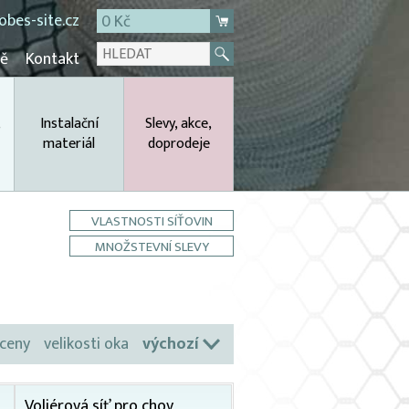
bes-site.cz
0 Kč
mě
Kontakt
,
Instalační
Slevy, akce,
materiál
doprodeje
VLASTNOSTI SÍŤOVIN
MNOŽSTEVNÍ SLEVY
ceny
velikosti oka
výchozí
Voliérová síť pro chov