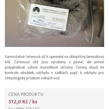
Samostatná čeřenová síť k upevnění na úhlopříčný laminátový
kříž. Čeřenové sítě jsou vyrobeny z pevné, ale jemné
polyamidové uzlové monofilové síťoviny. Čeřeny slouží ke
kontrole obsádek, odchytu v sádkách, popř. k odchytu pro
ichtyologický průzkum volných vod.
CENA PRODUKTU
512,0 Kč / ks