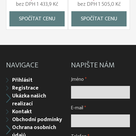
bez DPH 1 433,9 Kč
bez DPH 1 505,0 Kč
SPOČÍTAT CENU
SPOČÍTAT CENU
NAVIGACE
NAPIŠTE NÁM
Jméno
*
Přihlásit
Registrace
Ukázka našich
realizací
E-mail
*
Kontakt
Obchodní podmínky
Ochrana osobních
údajů