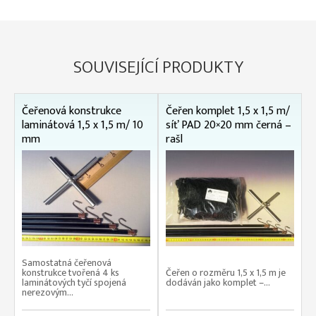
SOUVISEJÍCÍ PRODUKTY
Čeřenová konstrukce
Čeřen komplet 1,5 x 1,5 m/
laminátová 1,5 x 1,5 m/ 10
síť PAD 20×20 mm černá –
mm
rašl
Samostatná čeřenová
konstrukce tvořená 4 ks
Čeřen o rozměru 1,5 x 1,5 m je
laminátových tyčí spojená
dodáván jako komplet –...
nerezovým...