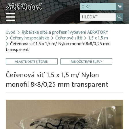
0 Kč
Úvod
Rybářské sítě a profesní vybavení AERÁTORY
Přihlásit
Čeřeny hospodářské
Čeřenové sítě
1,5 x 1,5 m
Čeřenová síť 1,5 x 1,5 m/ Nylon monofil 8×8/0,25 mm
Registrace
transparent
E-shop
VLASTNOSTI SÍŤOVIN
MNOŽSTEVNÍ SLEVY
O firmě
Čeřenová síť 1,5 x 1,5 m/ Nylon
Kontakt
monofil 8×8/0,25 mm transparent