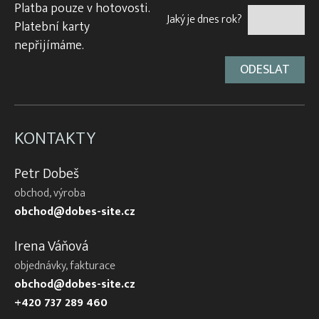
Platba pouze v hotovosti.
Jaký je dnes rok?
Platební karty
nepřijímáme.
KONTAKTY
Petr Dobeš
obchod, výroba
obchod@dobes-site.cz
Irena Váňová
objednávky, fakturace
obchod@dobes-site.cz
+420 737 289 460