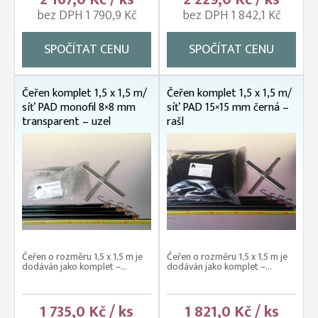
bez DPH 1 790,9 Kč
bez DPH 1 842,1 Kč
SPOČÍTAT CENU
SPOČÍTAT CENU
Čeřen komplet 1,5 x 1,5 m/
Čeřen komplet 1,5 x 1,5 m/
síť PAD monofil 8×8 mm
síť PAD 15×15 mm černá –
transparent – uzel
rašl
Čeřen o rozměru 1,5 x 1,5 m je
Čeřen o rozměru 1,5 x 1,5 m je
dodáván jako komplet –...
dodáván jako komplet –...
1 735,0 Kč / ks
1 821,0 Kč / ks