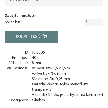
bez DPH 423,1 Kč
Zadejte množství
počet kusů
KOUPIT
1
KS
ID
1013005
Hmotnost
40 g
Velikost oka
8 mm
Další vlastnosti
Velikost sítě: 1,5 x 1,5 m
Velikost ok: 8 x 8 mm
Síla materiálu: 0,25 mm
Materiál výpletu: Nylon monofil uzel
transparent
V rozích sítě oka pro uchycení na konstrukci
Dostupnost
skladem