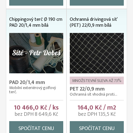
Chippingový terč Ø 190 cm
Ochranná drivingová síť
PAD 20/1,4 mm bílá
(PET) 22/0,9 mm bílá
MNOŽSTEVNÍ SLEVA AŽ 73%
PAD 20/1,4 mm
Mobilní exteriérový golfový
PET 22/0,9 mm
terč.
Ochranná sít vhodná proti...
10 466,0 Kč / ks
164,0 Kč / m2
bez DPH 8 649,6 Kč
bez DPH 135,5 Kč
SPOČÍTAT CENU
SPOČÍTAT CENU