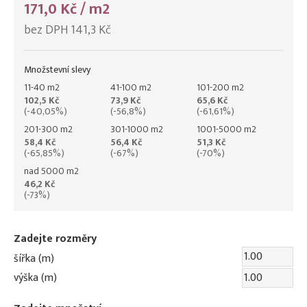
171,0 Kč / m2
bez DPH 141,3 Kč
Množstevní slevy
11-40 m2
41-100 m2
101-200 m2
102,5 Kč
73,9 Kč
65,6 Kč
(-40,05%)
(-56,8%)
(-61,61%)
201-300 m2
301-1000 m2
1001-5000 m2
58,4 Kč
56,4 Kč
51,3 Kč
(-65,85%)
(-67%)
(-70%)
nad 5000 m2
46,2 Kč
(-73%)
Zadejte rozměry
šířka (m)
výška (m)