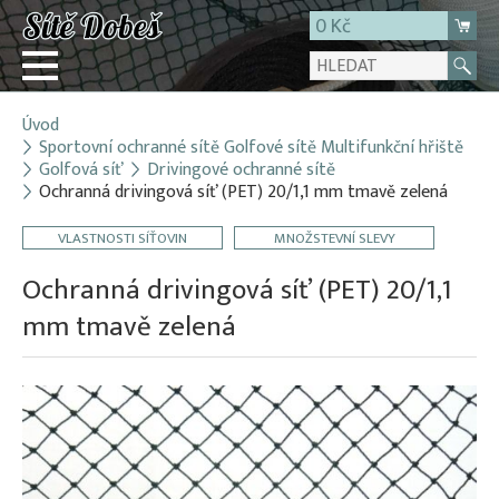
0 Kč
Úvod
Přihlásit
Sportovní ochranné sítě Golfové sítě Multifunkční hřiště
Golfová síť
Drivingové ochranné sítě
Registrace
Ochranná drivingová síť (PET) 20/1,1 mm tmavě zelená
E-shop
VLASTNOSTI SÍŤOVIN
MNOŽSTEVNÍ SLEVY
O firmě
Ochranná drivingová síť (PET) 20/1,1
Kontakt
mm tmavě zelená