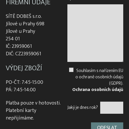
FIREMNÍ ÚDAJE
SÍTĚ DOBEŠ s.r.o.
Jílové u Prahy 698
Jílové u Prahy
254 01
IČ: 23959061
DIČ: CZ23959061
VÝDEJ ZBOŽÍ
Souhlasím s nařízením EU
o ochraně osobních údajů
PO-ČT: 7:45-15:00
(GDPR).
PÁ: 7:45-14:00
Ochrana osobních údajů
Platba pouze v hotovosti.
Jaký je dnes rok?
Platební karty
nepřijímáme.