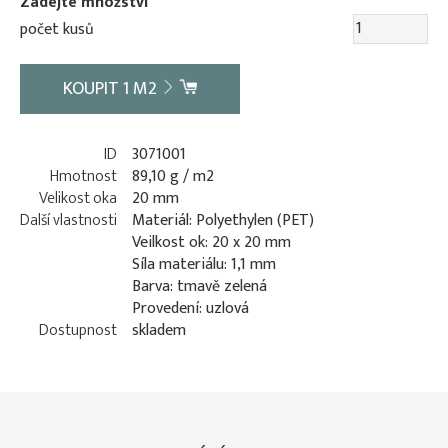
Zadejte množství
počet kusů
KOUPIT
1
M2
ID
3071001
Hmotnost
89,10 g / m2
Velikost oka
20 mm
Další vlastnosti
Materiál: Polyethylen (PET)
Veilkost ok: 20 x 20 mm
Síla materiálu: 1,1 mm
Barva: tmavě zelená
Provedení: uzlová
Dostupnost
skladem