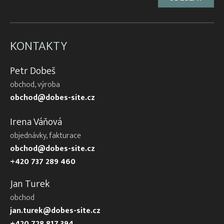
KONTAKTY
Petr Dobeš
obchod, výroba
obchod@dobes-site.cz
Irena Váňová
objednávky, fakturace
obchod@dobes-site.cz
+420 737 289 460
Jan Turek
obchod
jan.turek@dobes-site.cz
+420 728 817 394