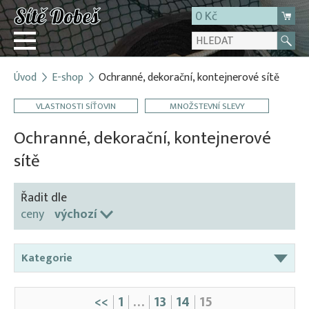
0 Kč
Úvod
E-shop
Ochranné, dekorační, kontejnerové sítě
Přihlásit
VLASTNOSTI SÍŤOVIN
MNOŽSTEVNÍ SLEVY
Registrace
E-shop
Ochranné, dekorační, kontejnerové
O firmě
sítě
Kontakt
Řadit dle
ceny
výchozí
Kategorie
Bodce proti ptactvu
<<
1
…
13
14
15
Dekorační sítě