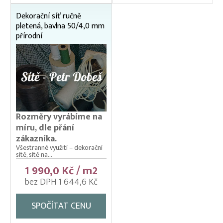
Sítě na seno pro zvířata
Dekorační síť ručně
pletená, bavlna 50/4,0 mm
přírodní
Rozměry vyrábíme na
míru, dle přání
zákazníka.
Všestranné využití – dekorační
sítě, sítě na...
1 990,0 Kč / m2
bez DPH 1 644,6 Kč
SPOČÍTAT CENU