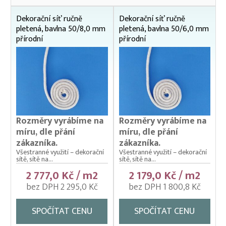
Kontejnerové sítě (sítě na kontejnery a přívěsy)
Dekorační síť ručně
Dekorační síť ručně
pletená, bavlna 50/8,0 mm
pletená, bavlna 50/6,0 mm
Ochrana budov a střech
přírodní
přírodní
Ochranné sítě (krycí sítě) proti kormoránům, rackům
a volavkám
Ochranné sítě na bazény a jezírka
Ochranné sítě na plošné zakrytí skládek
Ochranné sítě na polystyren
Rozměry vyrábíme na
Rozměry vyrábíme na
míru, dle přání
míru, dle přání
Ochranné sítě na regály
zákazníka.
zákazníka.
Ochranné sítě na vertikální (svislou) instalaci
Všestranné využití – dekorační
Všestranné využití – dekorační
sítě, sítě na...
sítě, sítě na...
Ochranné sítě pro chov slepic a domácí drůbeže
2 777,0 Kč / m2
2 179,0 Kč / m2
Ochranné sítě proti holubům
bez DPH 2 295,0 Kč
bez DPH 1 800,8 Kč
Sítě na dětská pískoviště
SPOČÍTAT CENU
SPOČÍTAT CENU
Sítě na popínavé rostliny