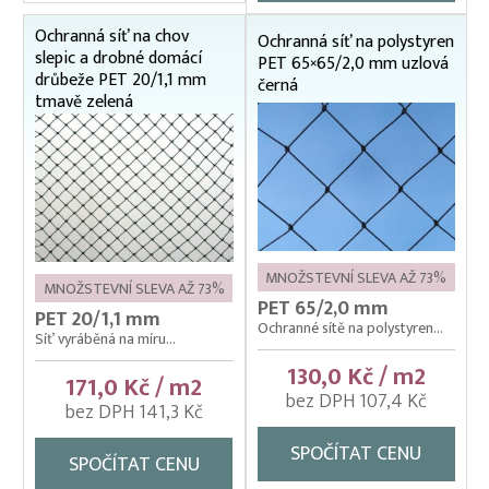
Sítě na seno pro zvířata
Ochranná síť na chov
Ochranná síť na polystyren
slepic a drobné domácí
PET 65×65/2,0 mm uzlová
drůbeže PET 20/1,1 mm
černá
tmavě zelená
MNOŽSTEVNÍ SLEVA AŽ 73%
MNOŽSTEVNÍ SLEVA AŽ 73%
PET 65/2,0 mm
PET 20/1,1 mm
Ochranné sítě na polystyren...
Síť vyráběná na míru...
130,0 Kč / m2
171,0 Kč / m2
bez DPH 107,4 Kč
bez DPH 141,3 Kč
SPOČÍTAT CENU
SPOČÍTAT CENU