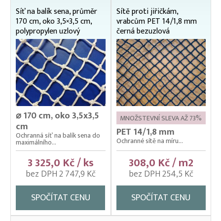
Síť na balík sena, průměr
Sítě proti jiřičkám,
170 cm, oko 3,5×3,5 cm,
vrabcům PET 14/1,8 mm
polypropylen uzlový
černá bezuzlová
⌀ 170 cm, oko 3,5x3,5
MNOŽSTEVNÍ SLEVA AŽ 73%
cm
PET 14/1,8 mm
Ochranná síť na balík sena do
Ochranné sítě na míru...
maximálního...
3 325,0 Kč / ks
308,0 Kč / m2
bez DPH 2 747,9 Kč
bez DPH 254,5 Kč
SPOČÍTAT CENU
SPOČÍTAT CENU