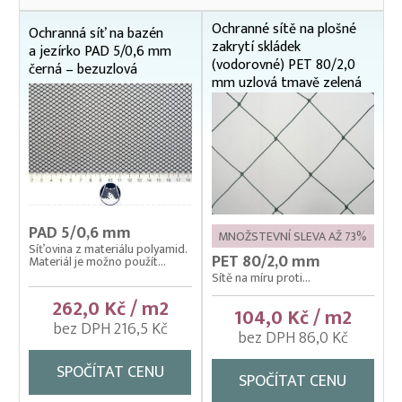
Kontejnerové sítě (sítě na kontejnery a přívěsy)
Ochranné sítě na plošné
Ochranná síť na bazén
zakrytí skládek
a jezírko PAD 5/0,6 mm
Ochrana budov a střech
(vodorovné) PET 80/2,0
černá – bezuzlová
mm uzlová tmavě zelená
Ochranné sítě (krycí sítě) proti kormoránům, rackům
a volavkám
Ochranné sítě na bazény a jezírka
Ochranné sítě na plošné zakrytí skládek
Ochranné sítě na polystyren
PAD 5/0,6 mm
Ochranné sítě na regály
MNOŽSTEVNÍ SLEVA AŽ 73%
Síťovina z materiálu polyamid.
PET 80/2,0 mm
Materiál je možno použít...
Ochranné sítě na vertikální (svislou) instalaci
Sítě na míru proti...
Ochranné sítě pro chov slepic a domácí drůbeže
262,0 Kč / m2
104,0 Kč / m2
bez DPH 216,5 Kč
Ochranné sítě proti holubům
bez DPH 86,0 Kč
Sítě na dětská pískoviště
SPOČÍTAT CENU
SPOČÍTAT CENU
Sítě na popínavé rostliny