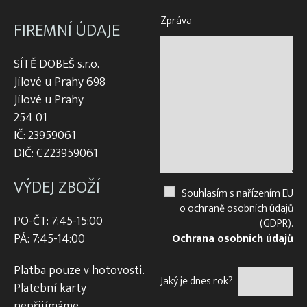
Zpráva
FIREMNÍ ÚDAJE
SÍTĚ DOBEŠ s.r.o.
Jílové u Prahy 698
Jílové u Prahy
254 01
IČ: 23959061
DIČ: CZ23959061
VÝDEJ ZBOŽÍ
Souhlasím s nařízením EU
o ochraně osobních údajů
PO-ČT: 7:45-15:00
(GDPR).
PÁ: 7:45-14:00
Ochrana osobních údajů
Platba pouze v hotovosti.
Jaký je dnes rok?
Platební karty
nepřijímáme.