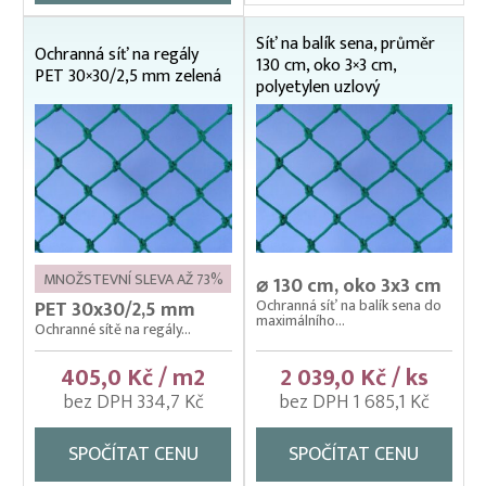
Síť na balík sena, průměr
Ochranná síť na regály
130 cm, oko 3×3 cm,
PET 30×30/2,5 mm zelená
polyetylen uzlový
MNOŽSTEVNÍ SLEVA AŽ 73%
⌀ 130 cm, oko 3x3 cm
Ochranná síť na balík sena do
PET 30x30/2,5 mm
maximálního...
Ochranné sítě na regály...
405,0 Kč / m2
2 039,0 Kč / ks
bez DPH 334,7 Kč
bez DPH 1 685,1 Kč
SPOČÍTAT CENU
SPOČÍTAT CENU