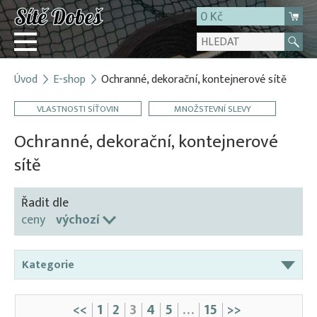
0 Kč
Úvod
E-shop
Ochranné, dekorační, kontejnerové sítě
Přihlásit
VLASTNOSTI SÍŤOVIN
MNOŽSTEVNÍ SLEVY
Registrace
E-shop
Ochranné, dekorační, kontejnerové
O firmě
sítě
Kontakt
Řadit dle
ceny
výchozí
Kategorie
Bodce proti ptactvu
<<
1
2
3
4
5
…
15
>>
Dekorační sítě