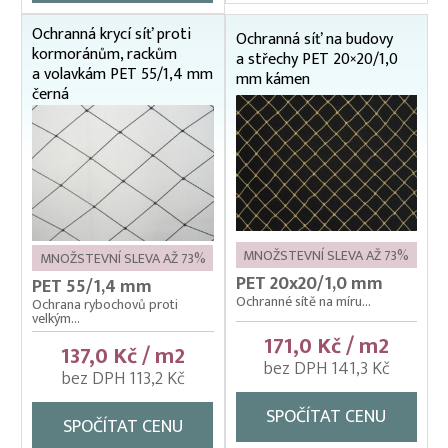
Ochranná krycí síť proti
Ochranná síť na budovy
kormoránům, rackům
a střechy PET 20×20/1,0
a volavkám PET 55/1,4 mm
mm kámen
černá
MNOŽSTEVNÍ SLEVA AŽ 73%
MNOŽSTEVNÍ SLEVA AŽ 73%
PET 20x20/1,0 mm
PET 55/1,4 mm
Ochranné sítě na míru...
Ochrana rybochovů proti
velkým...
171,0 Kč / m2
137,0 Kč / m2
bez DPH 141,3 Kč
bez DPH 113,2 Kč
SPOČÍTAT CENU
SPOČÍTAT CENU