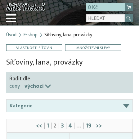
0 Kč
Úvod
E-shop
Síťoviny, lana, provázky
Přihlásit
VLASTNOSTI SÍŤOVIN
MNOŽSTEVNÍ SLEVY
Registrace
E-shop
Síťoviny, lana, provázky
O firmě
Řadit dle
Kontakt
ceny
výchozí
Kategorie
Bavlněné šňůry a síťoviny
<<
1
2
3
4
…
19
>>
Broková zátěžová šňůra
Gumolana