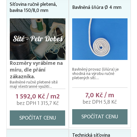
Síťovina ručně pletená,
Bavlněná šňůra Ø 4 mm
Polyamidová lana a síťoviny
bavlna 150/8,0 mm
Polyesterové provázky a síťoviny
Polyethylenová lana a síťoviny
Polyethylenové technické síťoviny
Polypropylenová lana a síťoviny
Rozměry vyrábíme na
míru, dle přání
Bavlněný provaz (šňůra) je
vhodná na výrobu ručně
zákazníka.
pletených sítí....
Bavlněné ručně pletené sítě
mají všestranné využití...
7,0 Kč / m
1 592,0 Kč / m2
bez DPH 5,8 Kč
bez DPH 1 315,7 Kč
SPOČÍTAT CENU
SPOČÍTAT CENU
Technická síťovina