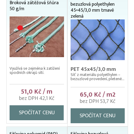
Broková zátěžová šňůra
bezuzlová polyethylen
50 g/m
45×45/3,0 mm tmavě
zelená
Využívá se zejména k zatížení
PET 45x45/3,0 mm
spodních okrajů sítí.
Síť z materiálu polyethylen –
bezuzlové provedení, pletené...
51,0 Kč / m
65,0 Kč / m2
bez DPH 42,1 Kč
bez DPH 53,7 Kč
SPOČÍTAT CENU
SPOČÍTAT CENU