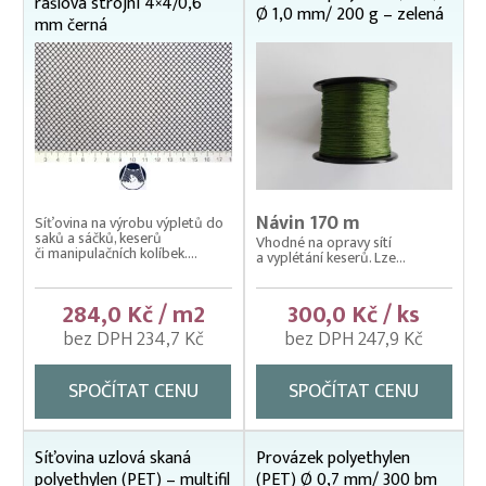
rašlová strojní 4×4/0,6
Ø 1,0 mm/ 200 g – zelená
mm černá
Návin 170 m
Síťovina na výrobu výpletů do
saků a sáčků, keserů
Vhodné na opravy sítí
či manipulačních kolíbek....
a vyplétání keserů. Lze...
284,0 Kč / m2
300,0 Kč / ks
bez DPH 234,7 Kč
bez DPH 247,9 Kč
SPOČÍTAT CENU
SPOČÍTAT CENU
Síťovina uzlová skaná
Provázek polyethylen
polyethylen (PET) – multifil
(PET) Ø 0,7 mm/ 300 bm