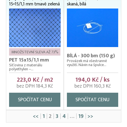
15×15/1,1 mm tmavě zelená
skaná, bílá
MNOŽSTEVNÍ SLEVA AŽ 73%
BÍLÁ - 300 bm (150 g)
PET 15x15/1,1 mm
Provázek má všestranné
využití. Návin na špulce...
Síťovina z materiálu
polyethylen –...
223,0 Kč / m2
194,0 Kč / ks
bez DPH 184,3 Kč
bez DPH 160,3 Kč
SPOČÍTAT CENU
SPOČÍTAT CENU
<<
1
2
3
4
…
19
>>