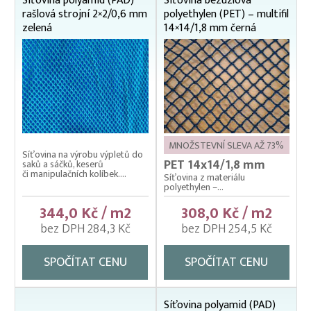
Síťovina polyamid (PAD)
Síťovina bezuzlová
rašlová strojní 2×2/0,6 mm
polyethylen (PET) – multifil
zelená
14×14/1,8 mm černá
MNOŽSTEVNÍ SLEVA AŽ 73%
Síťovina na výrobu výpletů do
PET 14x14/1,8 mm
saků a sáčků, keserů
či manipulačních kolíbek....
Síťovina z materiálu
polyethylen –...
344,0 Kč / m2
308,0 Kč / m2
bez DPH 284,3 Kč
bez DPH 254,5 Kč
SPOČÍTAT CENU
SPOČÍTAT CENU
Síťovina polyamid (PAD)