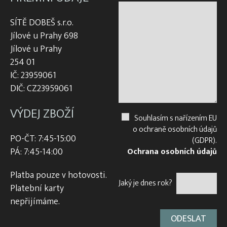
SÍTĚ DOBEŠ s.r.o.
Jílové u Prahy 698
Jílové u Prahy
254 01
IČ: 23959061
DIČ: CZ23959061
VÝDEJ ZBOŽÍ
Souhlasím s nařízením EU
o ochraně osobních údajů
PO-ČT: 7:45-15:00
(GDPR).
PÁ: 7:45-14:00
Ochrana osobních údajů
Platba pouze v hotovosti.
Jaký je dnes rok?
Platební karty
nepřijímáme.