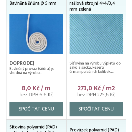
Bavlněná šňůra Ø 5 mm
rašlová strojní 4×4/0,4
mm zelená
DOPRODEJ
Síťovina na výrobu výpletů do
saků a sáčků, keserů
Bavlněný provaz (šňůra) je
či manipulačních kolíbek....
vhodná na výrobu...
8,0 Kč / m
273,0 Kč / m2
bez DPH 6,6 Kč
bez DPH 225,6 Kč
SPOČÍTAT CENU
SPOČÍTAT CENU
Síťovina polyamid (PAD)
Provázek polyamid (PAD)